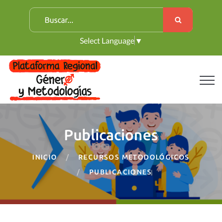
B
u
Select Language
▼
s
c
a
r
:
Publicaciones
INICIO
RECURSOS METODOLÓGICOS
PUBLICACIONES