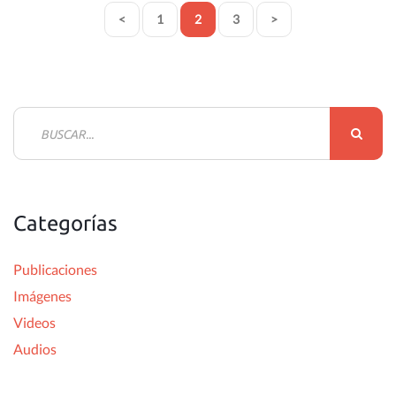
<
1
2
3
>
B
u
s
c
Categorías
a
r
Publicaciones
:
Imágenes
Videos
Audios