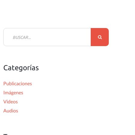
B
u
s
c
Categorías
a
r
Publicaciones
:
Imágenes
Videos
Audios