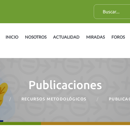
B
u
s
c
INICIO
NOSOTROS
ACTUALIDAD
MIRADAS
FOROS
a
r
:
Publicaciones
RECURSOS METODOLÓGICOS
PUBLICA