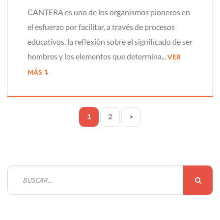
CANTERA es uno de los organismos pioneros en
el esfuerzo por facilitar, a través de procesos
educativos, la reflexión sobre el significado de ser
hombres y los elementos que determina...
VER
MÁS
1
2
>
B
u
s
c