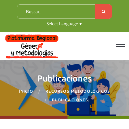
B
u
Select Language
▼
s
c
a
r
:
Publicaciones
INICIO
RECURSOS METODOLÓGICOS
PUBLICACIONES