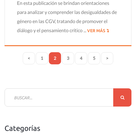
En esta publicación se brindan orientaciones
para analizar y comprender las desigualdades de
género en las CGV, tratando de promover el
diálogo y el pensamiento crítico ...
VER MÁS
<
1
2
3
4
5
>
B
u
s
c
Categorías
a