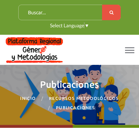
B
u
Select Language
▼
s
c
a
r
:
Publicaciones
INICIO
RECURSOS METODOLÓGICOS
PUBLICACIONES