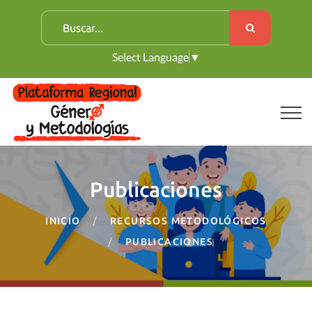
B
u
Select Language
▼
s
c
a
r
:
Publicaciones
INICIO
RECURSOS METODOLÓGICOS
PUBLICACIONES