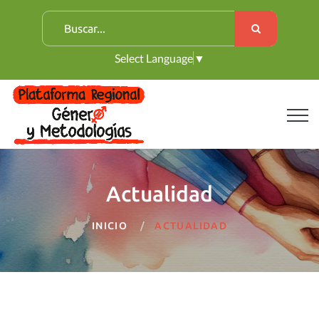
B
u
Select Language
▼
s
c
a
r
:
Actualidad
INICIO
ACTUALIDAD