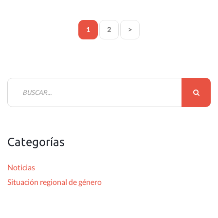
1
2
>
B
u
s
c
Categorías
a
r
Noticias
:
Situación regional de género