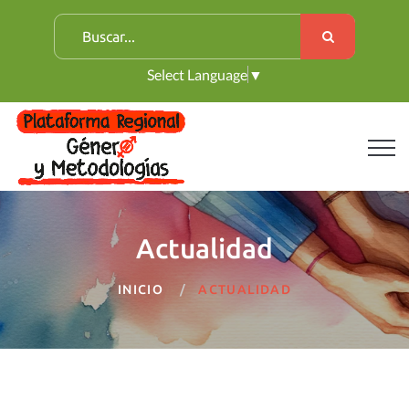
B
u
Select Language
▼
s
c
a
r
:
Actualidad
INICIO
ACTUALIDAD