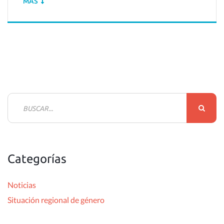
MÁS
B
u
s
c
Categorías
a
r
Noticias
:
Situación regional de género