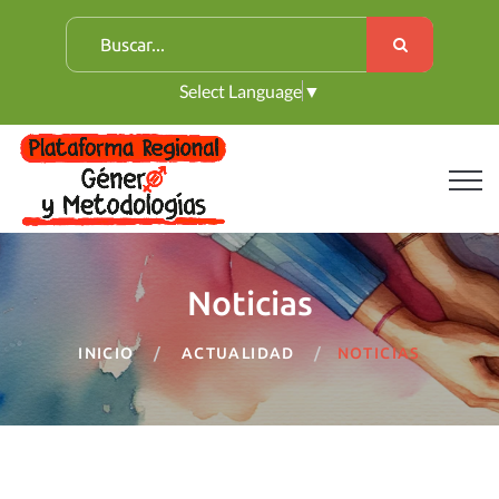
B
u
Select Language
▼
s
c
a
r
:
Noticias
INICIO
ACTUALIDAD
NOTICIAS