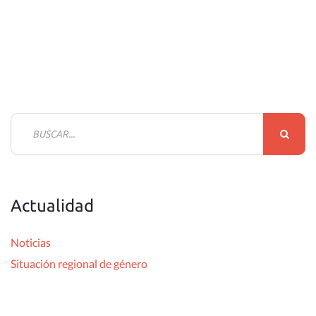
B
u
s
c
Actualidad
a
r
Noticias
:
Situación regional de género