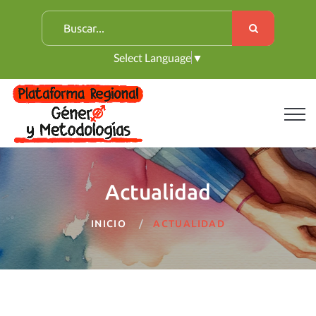
B
u
Select Language
▼
s
c
a
r
:
Actualidad
INICIO
ACTUALIDAD