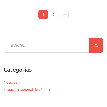
1
2
>
B
u
s
c
Categorías
a
r
Noticias
:
Situación regional de género