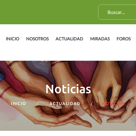
B
u
s
c
INICIO
NOSOTROS
ACTUALIDAD
MIRADAS
FOROS
a
r
:
Noticias
INICIO
ACTUALIDAD
NOTICIAS