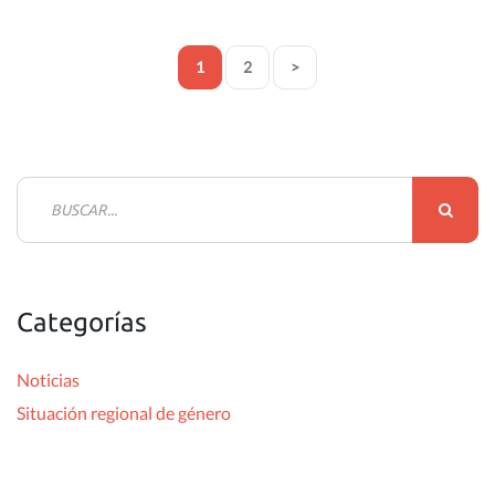
1
2
>
B
u
s
c
Categorías
a
r
Noticias
:
Situación regional de género