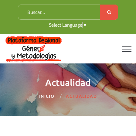
B
u
Select Language
▼
s
c
a
r
:
Actualidad
INICIO
ACTUALIDAD