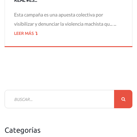
REAL #ES...
Esta campaña es una apuesta colectiva por
visibilizar y denunciar la violencia machista qu... ...
LEER MÁS
B
u
s
c
Categorías
a