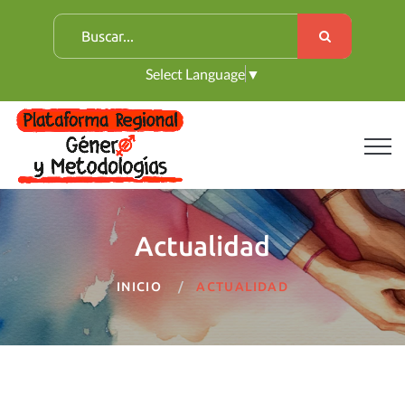
B
u
Select Language
▼
s
c
a
r
:
Actualidad
INICIO
ACTUALIDAD