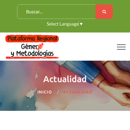
B
u
Select Language
▼
s
c
a
r
:
Actualidad
INICIO
ACTUALIDAD