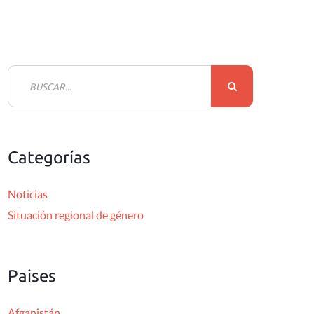
B
u
s
c
Categorías
a
r
Noticias
:
Situación regional de género
Paises
Afganistán