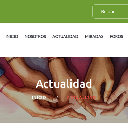
B
u
s
c
INICIO
NOSOTROS
ACTUALIDAD
MIRADAS
FOROS
a
r
:
Actualidad
INICIO
ACTUALIDAD