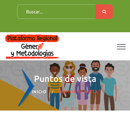
B
u
s
c
a
r
:
Puntos de vista
INICIO
PUNTOS DE VISTA