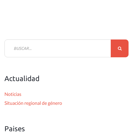
B
u
s
c
Actualidad
a
r
Noticias
:
Situación regional de género
Paises