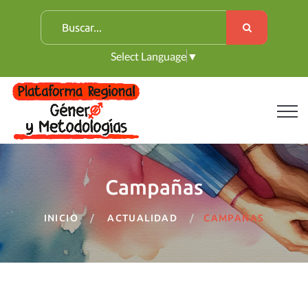
B
u
Select Language
▼
s
c
a
r
:
Campañas
INICIO
ACTUALIDAD
CAMPAÑAS