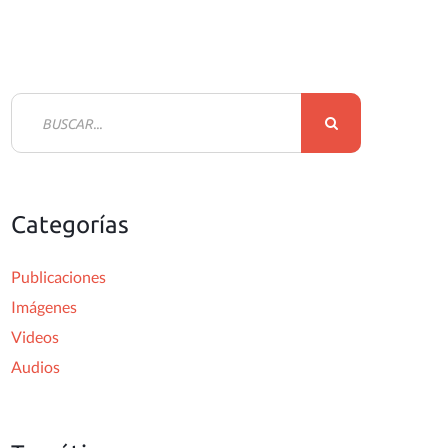
B
u
s
c
Categorías
a
r
Publicaciones
:
Imágenes
Videos
Audios