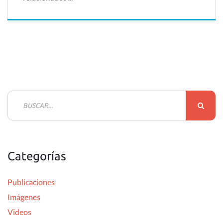
B
u
s
c
Categorías
a
r
Publicaciones
:
Imágenes
Videos