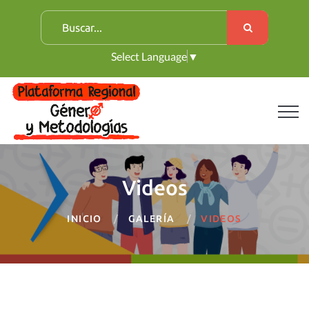
B
u
Select Language
▼
s
c
a
r
:
Videos
INICIO
GALERÍA
VIDEOS