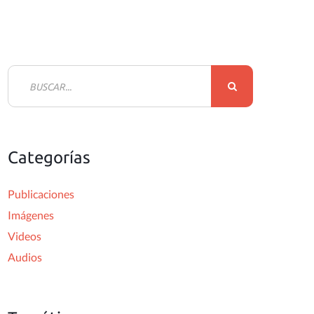
B
u
s
c
Categorías
a
r
Publicaciones
:
Imágenes
Videos
Audios