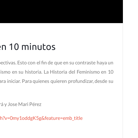
en 10 minutos
ectivas. Esto con el fin de que en su contraste haya un
nismo en su historia. La Historia del Feminismo en 10
ra iniciar. Para quienes quieren profundizar, desde su
á y Jose Mari Pérez
ch?v=0my1oddgK5g&feature=emb_title