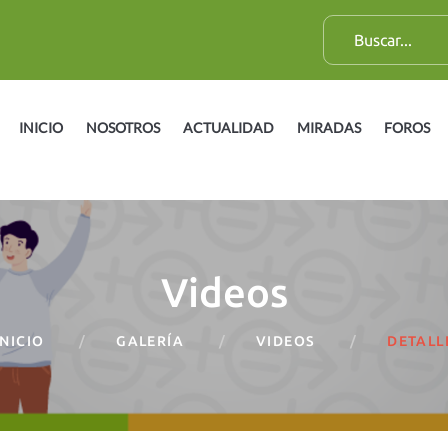
B
u
s
c
INICIO
NOSOTROS
ACTUALIDAD
MIRADAS
FOROS
a
r
:
Videos
INICIO
GALERÍA
VIDEOS
DETALL