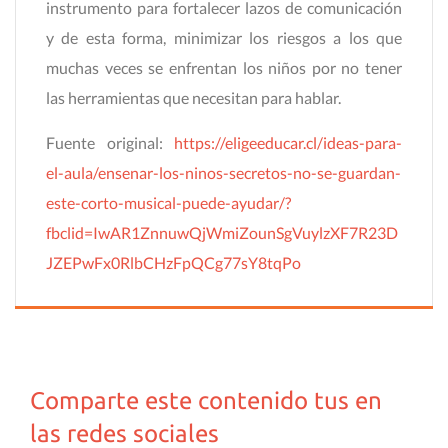
instrumento para fortalecer lazos de comunicación
y de esta forma, minimizar los riesgos a los que
muchas veces se enfrentan los niños por no tener
las herramientas que necesitan para hablar.
Fuente original:
https://eligeeducar.cl/ideas-para-
el-aula/ensenar-los-ninos-secretos-no-se-guardan-
este-corto-musical-puede-ayudar/?
fbclid=IwAR1ZnnuwQjWmiZounSgVuylzXF7R23D
JZEPwFx0RlbCHzFpQCg77sY8tqPo
Comparte este contenido tus en
las redes sociales