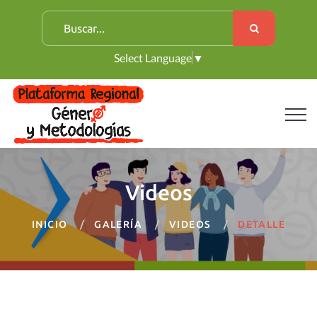
B
u
Select Language
▼
s
c
a
r
:
Videos
INICIO
GALERÍA
VIDEOS
DETALLE