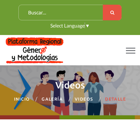
B
u
Select Language
▼
s
c
a
r
:
Videos
INICIO
GALERÍA
VIDEOS
DETALLE