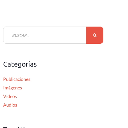
B
u
s
c
Categorías
a
r
Publicaciones
:
Imágenes
Videos
Audios