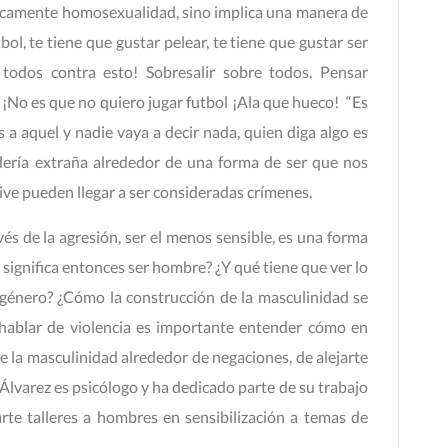
nicamente homosexualidad, sino implica una manera de
tbol, te tiene que gustar pelear, te tiene que gustar ser
odos contra esto! Sobresalir sobre todos. Pensar
 ¡No es que no quiero jugar futbol ¡Ala que hueco! “Es
a aquel y nadie vaya a decir nada, quien diga algo es
adería extraña alrededor de una forma de ser que nos
ve pueden llegar a ser consideradas crímenes.
és de la agresión, ser el menos sensible, es una forma
 significa entonces ser hombre? ¿Y qué tiene que ver lo
 género? ¿Cómo la construcción de la masculinidad se
 hablar de violencia es importante entender cómo en
e la masculinidad alrededor de negaciones, de alejarte
 Álvarez es psicólogo y ha dedicado parte de su trabajo
rte talleres a hombres en sensibilización a temas de