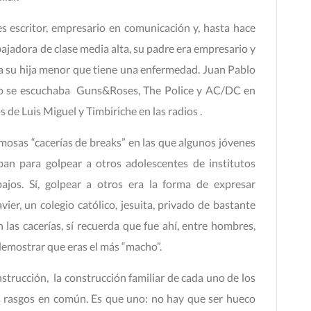
s escritor, empresario en comunicación y, hasta hace
abajadora de clase media alta, su padre era empresario y
r a su hija menor que tiene una enfermedad. Juan Pablo
ando se escuchaba Guns&Roses, The Police y AC/DC en
de Luis Miguel y Timbiriche en las radios .
mosas “cacerías de breaks” en las que algunos jóvenes
aban para golpear a otros adolescentes de institutos
ajos. Sí, golpear a otros era la forma de expresar
ier, un colegio católico, jesuita, privado de bastante
n las cacerías, sí recuerda que fue ahí, entre hombres,
demostrar que eras el más “macho”.
rucción, la construcción familiar de cada uno de los
rasgos en común. Es que uno: no hay que ser hueco