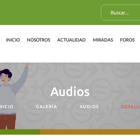
B
u
s
c
INICIO
NOSOTROS
ACTUALIDAD
MIRADAS
FOROS
a
r
:
Audios
INICIO
GALERÍA
AUDIOS
DETALL