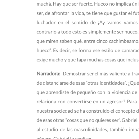
muchá. Hay que ser fuerte. Hueco no implica ú
ser, de afrontar la vida, te tiene que gustar el fu
luchador en el sentido de ¡Ay vamos vamos t
contrario a todo esto es simplemente ser hueco.
que miren saben qué, entre cinco cachimbeamos 
hueco”. Es decir, se forma ese estilo de camar
exige mucho y que tapa muchas cosas que inclusi
Narradora:
Demostrar ser el más valiente a trav
de distanciarse de esas “otras identidades”. ¿Qué
que aprendiste de pequeño con la violencia de
relaciona con convertirse en un agresor? Para
nuestra sociedad se ha construido el concepto d
de esas otras “cosas que no quieres ser”. Gabriel
al estudio de las masculinidades, también impa
género. Gabriel lo explica: