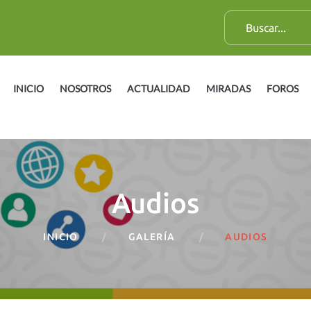
B
u
s
c
INICIO
NOSOTROS
ACTUALIDAD
MIRADAS
FOROS
a
r
:
Audios
INICIO
GALERÍA
AUDIOS