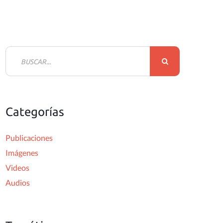
B
u
s
c
Categorías
a
r
Publicaciones
:
Imágenes
Videos
Audios