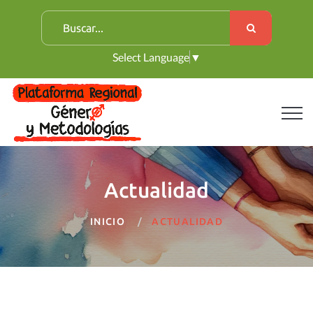
B
u
Select Language
▼
s
c
a
r
:
Actualidad
INICIO
ACTUALIDAD