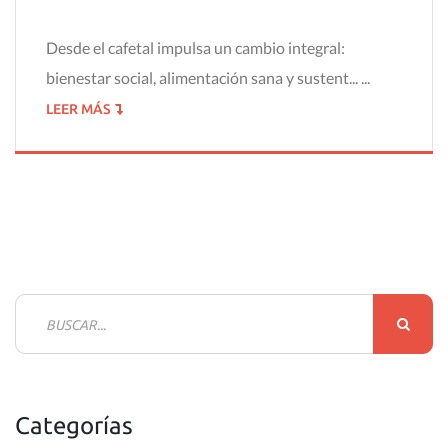
Desde el cafetal impulsa un cambio integral:
bienestar social, alimentación sana y sustent... ...
LEER MÁS
B
u
s
c
Categorías
a