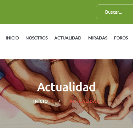
B
u
s
c
INICIO
NOSOTROS
ACTUALIDAD
MIRADAS
FOROS
a
r
:
Actualidad
INICIO
ACTUALIDAD