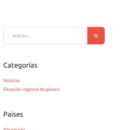
B
u
s
c
Categorías
a
r
Noticias
:
Situación regional de género
Paises
Afganistán