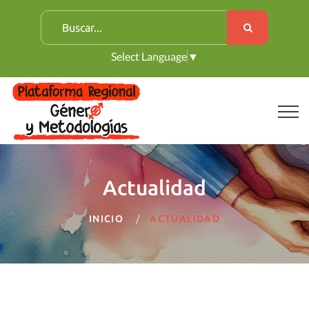
B
u
Select Language
▼
s
c
a
r
:
Actualidad
INICIO
ACTUALIDAD