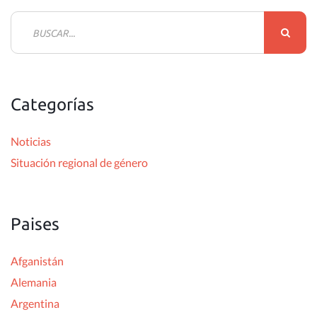
B
u
s
c
Categorías
a
r
Noticias
:
Situación regional de género
Paises
Afganistán
Alemania
Argentina