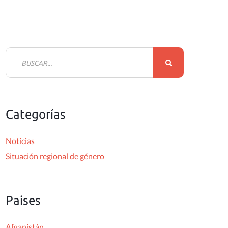
B
u
s
c
Categorías
a
r
Noticias
:
Situación regional de género
Paises
Afganistán