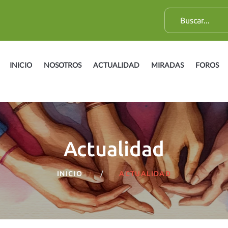
B
u
s
c
INICIO
NOSOTROS
ACTUALIDAD
MIRADAS
FOROS
a
r
:
Actualidad
INICIO
ACTUALIDAD