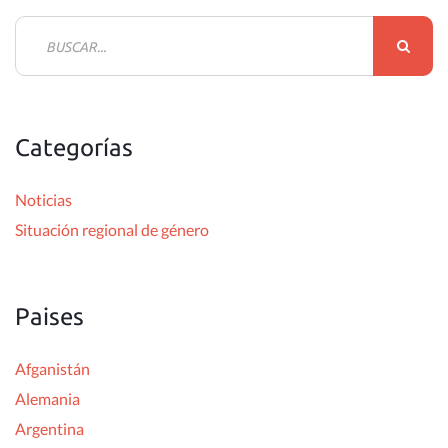
B
u
s
c
Categorías
a
r
Noticias
:
Situación regional de género
Paises
Afganistán
Alemania
Argentina