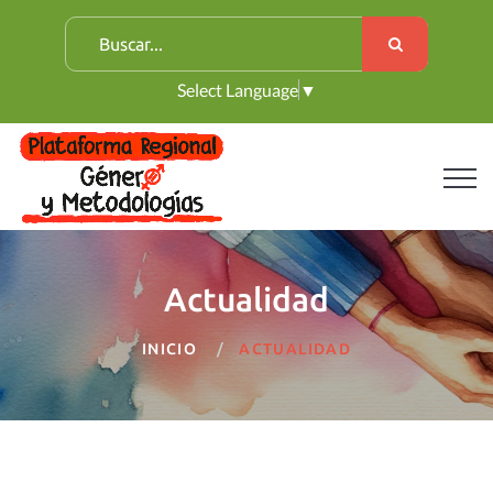
B
u
Select Language
▼
s
c
a
r
:
Actualidad
INICIO
ACTUALIDAD