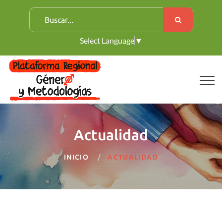
B
u
Select Language
▼
s
c
a
r
:
Actualidad
INICIO
ACTUALIDAD