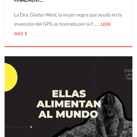
FINALMENT...
La Dra. Gladys West, la mujer negra que ayudo en la
invención del GPS, es honrada por la F... ...
LEER
MÁS