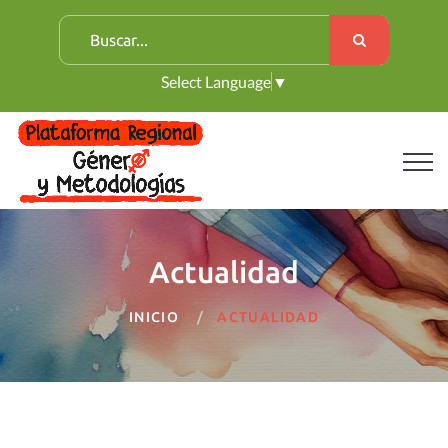
B
u
Select Language
▼
s
c
a
r
:
Actualidad
INICIO
ACTUALIDAD