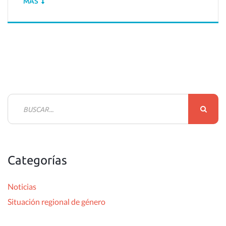
MÁS
B
u
s
c
Categorías
a
r
Noticias
:
Situación regional de género