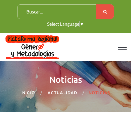
B
u
Select Language
▼
s
c
a
r
:
Noticias
INICIO
ACTUALIDAD
NOTICIAS