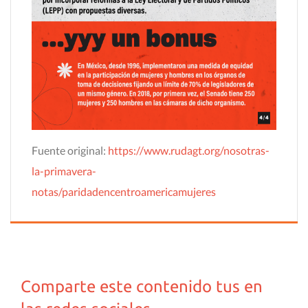
Fuente original:
https://www.rudagt.org/nosotras-
la-primavera-
notas/paridadencentroamericamujeres
Comparte este contenido tus en