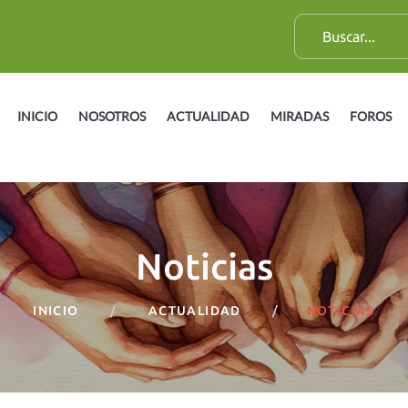
B
u
s
c
INICIO
NOSOTROS
ACTUALIDAD
MIRADAS
FOROS
a
r
:
Noticias
INICIO
ACTUALIDAD
NOTICIAS