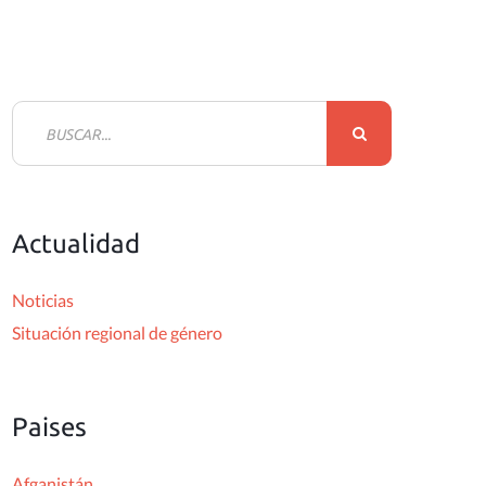
B
u
s
c
Actualidad
a
r
Noticias
:
Situación regional de género
Paises
Afganistán