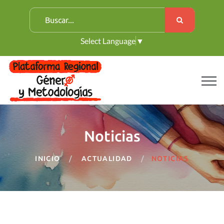
B
u
Select Language
▼
s
c
a
r
:
Noticias
INICIO
ACTUALIDAD
NOTICIAS