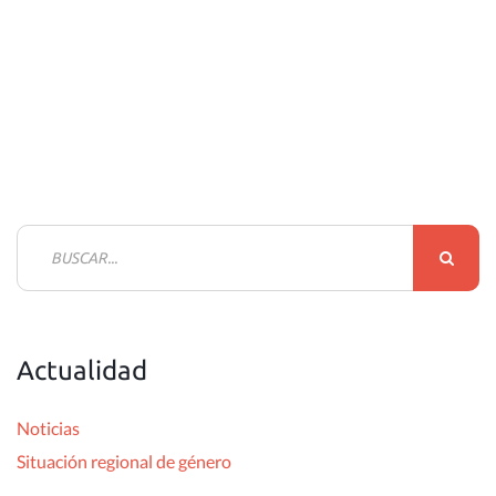
B
u
s
c
Actualidad
a
r
Noticias
:
Situación regional de género