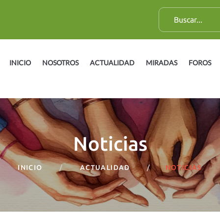
B
u
s
c
INICIO
NOSOTROS
ACTUALIDAD
MIRADAS
FOROS
a
r
:
Noticias
INICIO
ACTUALIDAD
NOTICIAS