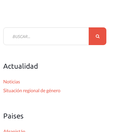
B
u
s
c
Actualidad
a
r
Noticias
:
Situación regional de género
Paises
Afganistán