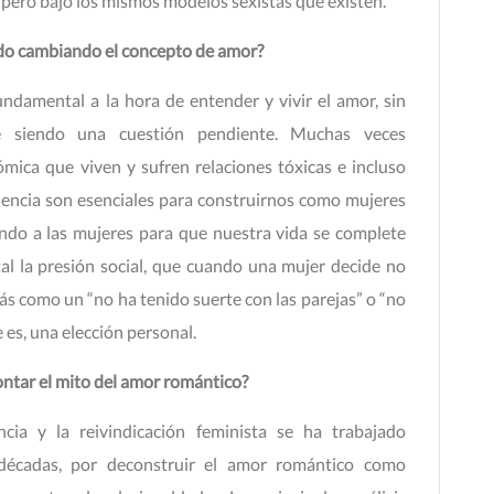
pero bajo los mismos modelos sexistas que existen.
ido cambiando el concepto de amor?
damental a la hora de entender y vivir el amor, sin
e siendo una cuestión pendiente. Muchas veces
ica que viven y sufren relaciones tóxicas e incluso
encia son esenciales para construirnos como mujeres
zando a las mujeres para que nuestra vida se complete
tal la presión social, que cuando una mujer decide no
más como un “no ha tenido suerte con las parejas” o “no
es, una elección personal.
ntar el mito del amor romántico?
cia y la reivindicación feminista se ha trabajado
 décadas, por deconstruir el amor romántico como