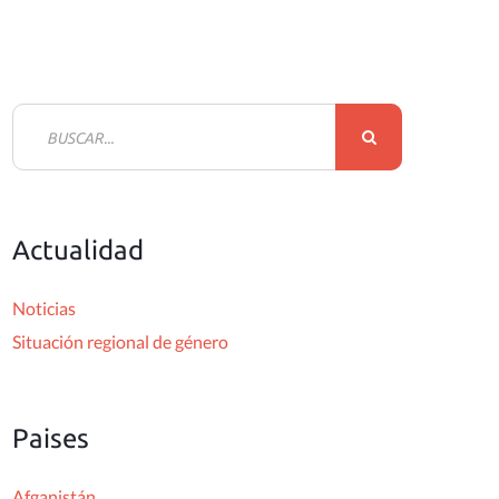
B
u
s
c
Actualidad
a
r
Noticias
:
Situación regional de género
Paises
Afganistán