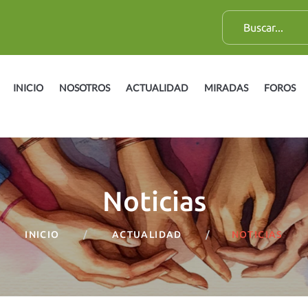
B
u
s
c
INICIO
NOSOTROS
ACTUALIDAD
MIRADAS
FOROS
a
r
:
Noticias
INICIO
ACTUALIDAD
NOTICIAS