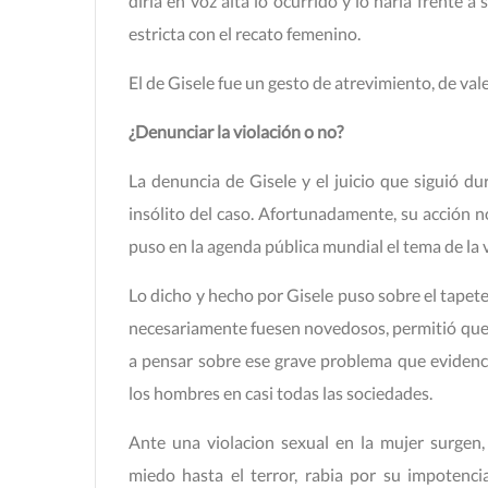
diría en voz alta lo ocurrido y lo haría frente
estricta con el recato femenino.
El de Gisele fue un gesto de atrevimiento, de val
¿Denunciar la violación o no?
La denuncia de Gisele y el juicio que siguió d
insólito del caso. Afortunadamente, su acción n
puso en la agenda pública mundial el tema de la v
Lo dicho y hecho por Gisele puso sobre el tapete
necesariamente fuesen novedosos, permitió que 
a pensar sobre ese grave problema que evidencia
los hombres en casi todas las sociedades.
Ante una violacion sexual en la mujer surgen,
miedo hasta el terror, rabia por su impotenc