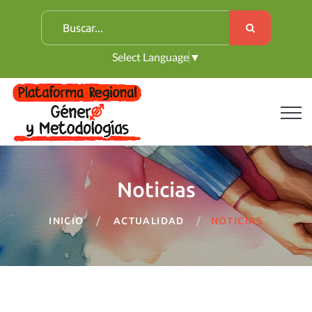
B
u
Select Language
▼
s
c
a
r
:
Noticias
INICIO
ACTUALIDAD
NOTICIAS