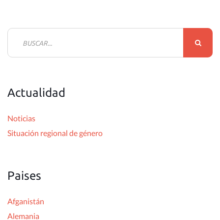
B
u
s
c
Actualidad
a
r
Noticias
:
Situación regional de género
Paises
Afganistán
Alemania