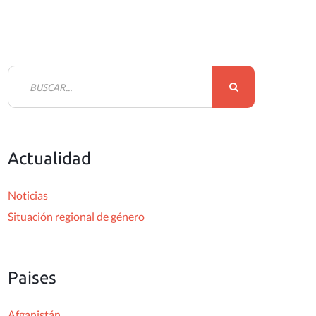
B
u
s
c
Actualidad
a
r
Noticias
:
Situación regional de género
Paises
Afganistán