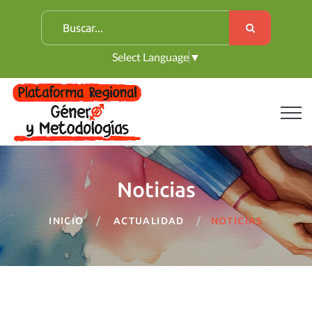
B
u
Select Language
▼
s
c
a
r
:
Noticias
INICIO
ACTUALIDAD
NOTICIAS