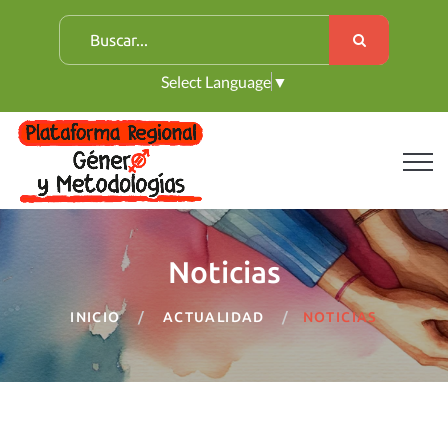
B
u
Select Language
▼
s
c
a
r
:
Noticias
INICIO
ACTUALIDAD
NOTICIAS