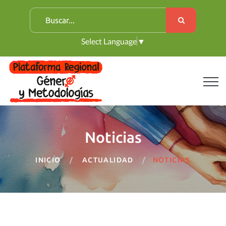
B
u
Select Language
▼
s
c
a
r
:
Noticias
INICIO
ACTUALIDAD
NOTICIAS