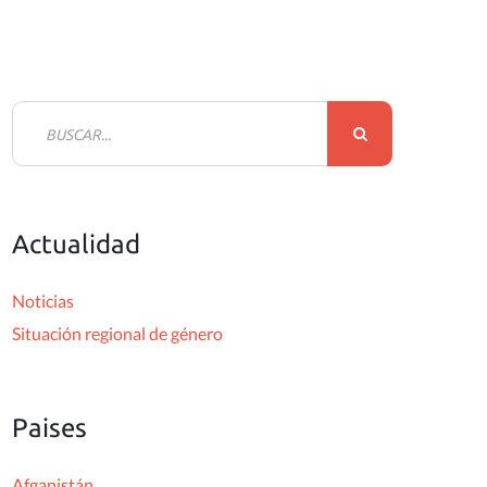
B
u
s
c
Actualidad
a
r
Noticias
:
Situación regional de género
Paises
Afganistán