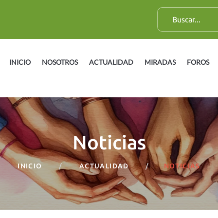
B
u
s
c
INICIO
NOSOTROS
ACTUALIDAD
MIRADAS
FOROS
a
r
:
Noticias
INICIO
ACTUALIDAD
NOTICIAS