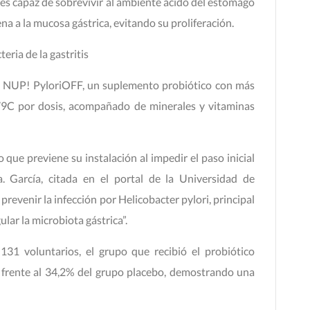
a es capaz de sobrevivir al ambiente ácido del estómago
na a la mucosa gástrica, evitando su proliferación.
eria de la gastritis
 de NUP! PyloriOFF, un suplemento probiótico con más
79C por dosis, acompañado de minerales y vitaminas
o que previene su instalación al impedir el paso inicial
a. García, citada en el portal de la Universidad de
prevenir la infección por Helicobacter pylori, principal
ular la microbiota gástrica”.
131 voluntarios, el grupo que recibió el probiótico
, frente al 34,2% del grupo placebo, demostrando una