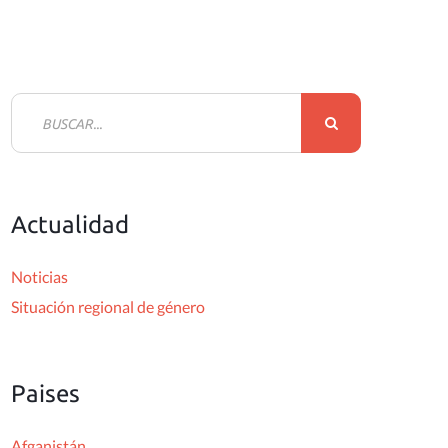
B
u
s
c
Actualidad
a
r
Noticias
:
Situación regional de género
Paises
Afganistán