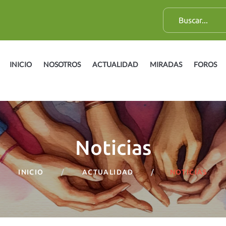
B
u
s
c
INICIO
NOSOTROS
ACTUALIDAD
MIRADAS
FOROS
a
r
:
Noticias
INICIO
ACTUALIDAD
NOTICIAS