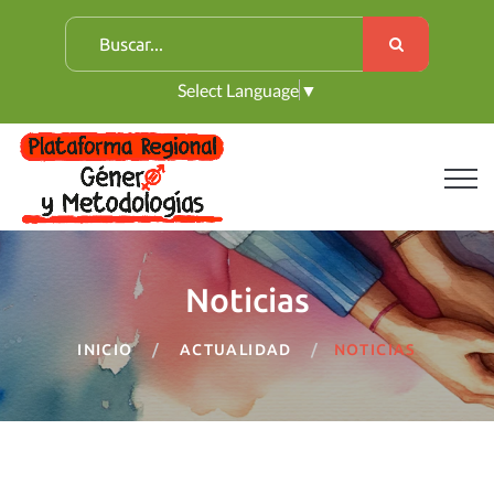
B
u
Select Language
▼
s
c
a
r
:
Noticias
INICIO
ACTUALIDAD
NOTICIAS