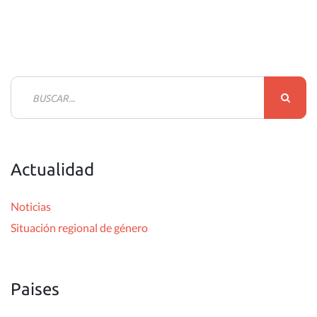
B
u
s
c
Actualidad
a
r
Noticias
:
Situación regional de género
Paises