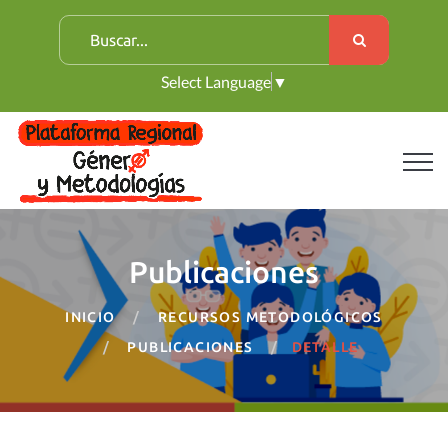
B
u
Select Language
▼
s
c
a
r
:
Publicaciones
INICIO
RECURSOS METODOLÓGICOS
PUBLICACIONES
DETALLE