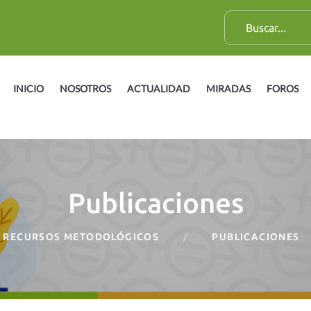
B
u
s
c
INICIO
NOSOTROS
ACTUALIDAD
MIRADAS
FOROS
a
r
:
Publicaciones
RECURSOS METODOLÓGICOS
PUBLICACIONES