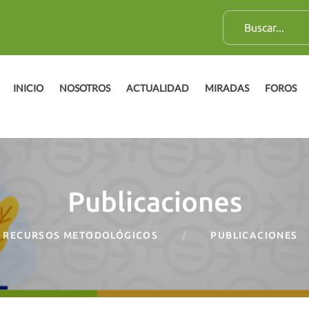
B
u
s
c
INICIO
NOSOTROS
ACTUALIDAD
MIRADAS
FOROS
a
r
:
Publicaciones
RECURSOS METODOLÓGICOS
PUBLICACIONES