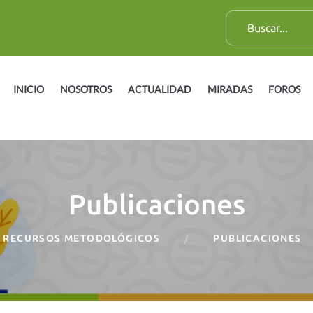
B
u
s
c
INICIO
NOSOTROS
ACTUALIDAD
MIRADAS
FOROS
a
r
:
Publicaciones
RECURSOS METODOLÓGICOS
PUBLICACIONES