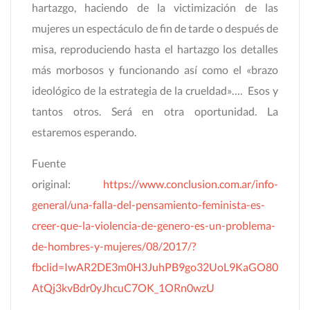
hartazgo, haciendo de la victimización de las
mujeres un espectáculo de fin de tarde o después de
misa, reproduciendo hasta el hartazgo los detalles
más morbosos y funcionando así como el «brazo
ideológico de la estrategia de la crueldad»…. Esos y
tantos otros. Será en otra oportunidad. La
estaremos esperando.
Fuente
original:
https://www.conclusion.com.ar/info-
general/una-falla-del-pensamiento-feminista-es-
creer-que-la-violencia-de-genero-es-un-problema-
de-hombres-y-mujeres/08/2017/?
fbclid=IwAR2DE3m0H3JuhPB9go32UoL9KaGO80
AtQj3kvBdr0yJhcuC7OK_1ORn0wzU