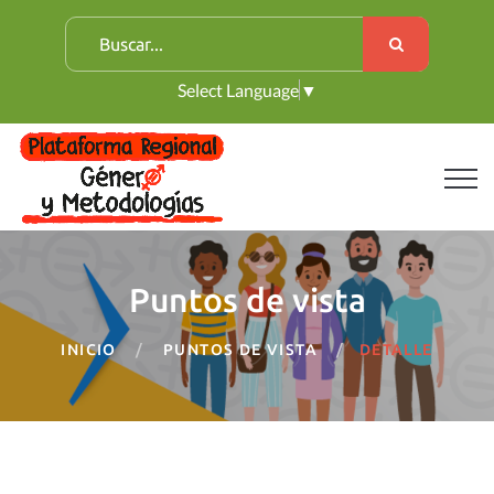
B
u
Select Language
▼
s
c
a
r
:
Puntos de vista
INICIO
PUNTOS DE VISTA
DETALLE