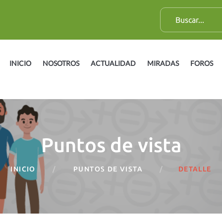
B
u
s
c
INICIO
NOSOTROS
ACTUALIDAD
MIRADAS
FOROS
a
r
:
Puntos de vista
INICIO
PUNTOS DE VISTA
DETALLE