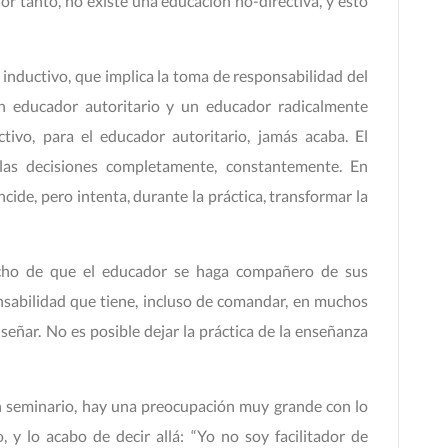
or tanto, no existe una educación no-directiva, y esto
nductivo, que implica la toma de responsabilidad del
un educador autoritario y un educador radicalmente
ivo, para el educador autoritario, jamás acaba. El
las decisiones completamente, constantemente. En
ide, pero intenta, durante la práctica, transformar la
echo de que el educador se haga compañero de sus
nsabilidad que tiene, incluso de comandar, en muchos
señar. No es posible dejar la práctica de la enseñanza
n seminario, hay una preocupación muy grande con lo
o, y lo acabo de decir allá: “Yo no soy facilitador de