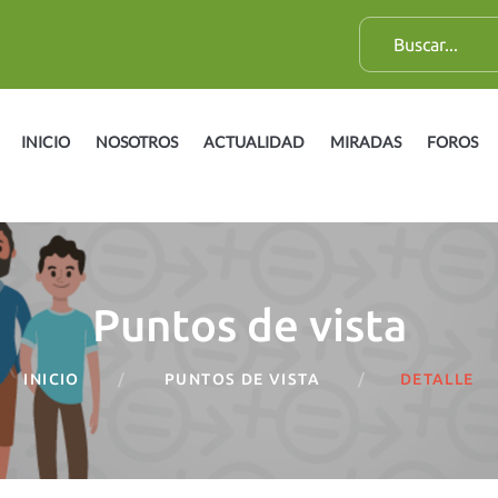
B
u
s
c
INICIO
NOSOTROS
ACTUALIDAD
MIRADAS
FOROS
a
r
:
Puntos de vista
INICIO
PUNTOS DE VISTA
DETALLE